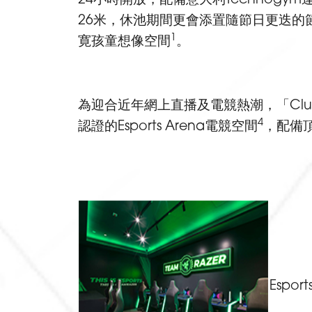
26米，休池期間更會添置隨節日更迭
1
寛孩童想像空間
。
為迎合近年網上直播及電競熱潮，「Club
4
認證的Esports Arena電競空間
，配備
Esport