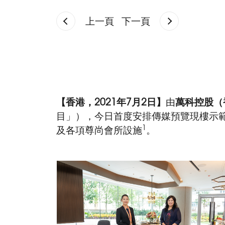
上一頁
下一頁
【香港，
2021
年
7
月
2
日】
由
萬科控股（
目」），今日首度安排傳媒預覽現樓示範單
1
及各項尊尚會所設施
。