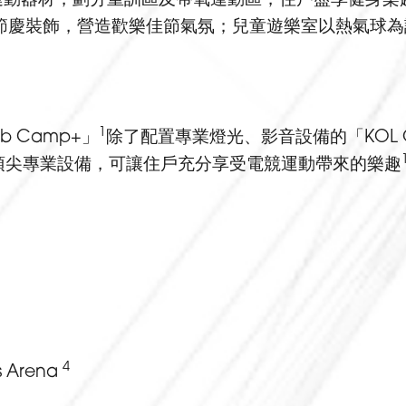
的節慶裝飾，營造歡樂佳節氣氛；兒童遊樂室以熱氣球
1
 Camp+」
除了配置專業燈光、影音設備的「KOL On
頂尖專業設備，可讓住戶充分享受電競運動帶來的樂趣
4
s Arena