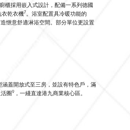
。另外，廚櫃採用嵌入式設計，配備一系列德國
7
洗衣乾衣機
。浴室配置具冷暖功能的
打造愜意舒適淋浴空間。部分單位更設置
戶型涵蓋開放式至三房，並設有特色戶，滿
9
生活圈
，一綫直達港九商業核心區。