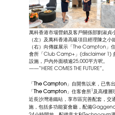
萬科香港市場營銷及客戶關係部劉淑貞
（左）及萬科香港高級項目經理陳之小
（右）向傳媒展示「The Campton」
會所「Club Camp+」(disclaimer 1)
設施，戶內外面積逾25,000平方呎。
——“HERE COMES THE FUTURE”。
「
The Campton
」自開售以來，已售出4
1
「
The Campton
」住客會所
及高樓層
近長沙灣港鐵站，享市區完善配套，交通便
施，包括多功能宴會廳，配備Gagge
24小時開放，配備意大利Techno