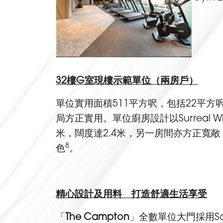
32
樓
G
室
現樓
示範單位（兩房戶）
單位實用面積511平方呎，包括22平方
局方正實用。單位廚房設計以Surreal
米，闊度達2.4米，另一房間亦方正寬
8
色
。
精心設計及用料 打造舒適生活享受
「
The Campton
」全數單位大門採用Sa