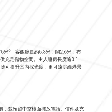
6
75米
。客飯廳長約5.3米，闊2.6米，布
供充足儲物空間。主人睡房長度逾3.1
，除可提升室內採光度，更可遠眺維港景
櫃，並預留中空檯面擺放電話、信件及充