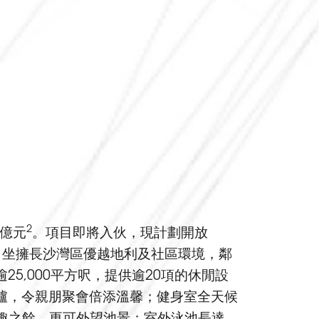
2
4億元
。項目即將入伙，現計劃開放
」坐擁長沙灣區優越地利及社區環境，鄰
25,000平方呎，提供逾20項的休閒設
火爐，令親朋聚會倍添溫馨；健身室全天候
樂趣之餘，更可外望池景；室外泳池長達