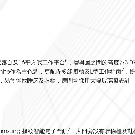
5
呎露台及16平方呎工作平台
，層與層之間的高度為3.0
7
 White作為主色調，更配備多組廚櫃及L型工作枱面
，提
敞，易於擺放睡床及衣櫃，房間均採用大幅玻璃窗設計
7
msung 指紋智能電子門鎖
，大門旁設有貯物櫃及鞋