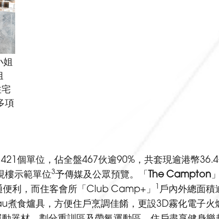
小姐
姐
住宅
 多項
21個單位，佔全盤467伙逾90%，共套現逾港幣36.
3
現樓示範單位
予傳媒及公眾預覽。「
The Campton
1
利，而住客會所「Club Camp+」
戶內外總面積逾
nau煮食爐具，方便住戶烹調佳餚，更設3D霧化電子
gym運動器材，劃分重訓區及帶氧運動區，住戶盡享健身