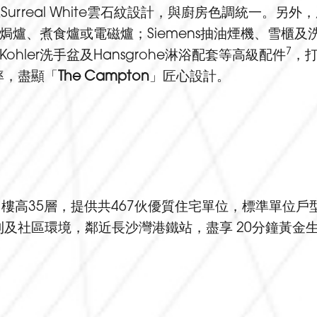
n或Surreal White雲石紋設計，與廚房色調統一
蒸焗爐、煮食爐或電磁爐；Siemens抽油煙機、雪櫃及
7
、Kohler洗手盆及Hansgrohe淋浴配套等高級配件
，
率，盡顯「
The Campton
」匠心設計。
樓高35層，提供共467伙優質住宅單位，標準單位
及社區環境，鄰近長沙灣港鐵站，盡享 20分鐘黃金