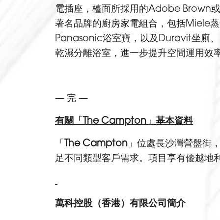
電插座，檯面所採用的Adobe Brow
著名品牌的廚房家電組合，包括Miele
Panasonic浴室寶，以及Duravit坐廁
乾濕分離浴室，進一步提升空間運用效
— 完 —
有關「
The Campton
」基本資料
「
The Campton
」位處長沙灣營盤街，
足不同類型客戶需求。項目享有優越地利
萬科控股（香港）有限公司簡介