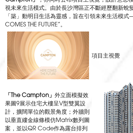
視未來生活模式。由於長沙灣區正不斷經歷翻新蛻
「築」動明日生活為靈感，旨在引領未來生活模式——
COMES THE FUTURE”。
項目主視覺
「The Campton」
外立面模擬效
果圖9展示住宅大樓呈V型雙翼設
計，擴闊單位的觀景角度；外牆則
以垂直縷金線條模仿Matrix數列圖
案，並以QR Code作為露台排列