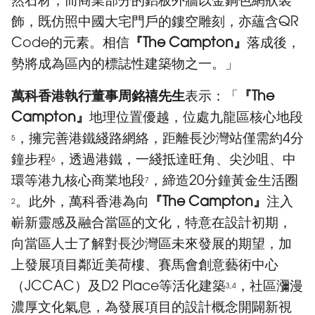
飾，既仿照中國大宅門戶的鏤空雕刻，亦蘊含QR
Code的元素。相信
『The Campton』
落成後，
勢將成為區內的標誌性建築物之一。」
萬科香港執行董事周銘禧先生
表示：「
『The
Campton』
地理位置優越，位處九龍區核心地段
，擁完善港鐵綫路網絡，距離長沙灣站僅需約4分
5
鐘步程
，透過港鐵，一綫抵達旺角、尖沙咀、中
6
環等港九核心商業地段
，締造20分鐘黃金生活圈
7
。此外，萬科香港為向
『The Campton』
注入
2
嶄新靈感及融合當區的文化，特意在設計初期，
向當區人士了解對長沙灣區未來發展的期望，加
上發展項目鄰近美荷樓、賽馬會創意藝術中心
（JCCAC）及D2 Place等活化建築
，社區瀰漫
3,4
濃厚文化氣息，為發展項目的設計概念開闢新視