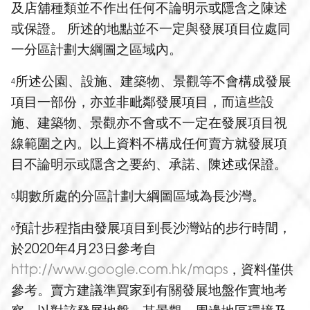
及店舖種類並不作出任何不論明示或隱含之陳述
或保證。 所述的地點並不一定與發展項目位處同
一分區計劃大綱圖之區域內。
所述公園、設施、建築物、景觀等不會構成發展
4
項目一部份，亦並非毗鄰發展項目，而這些設
施、建築物、景觀亦不會或不一定在發展項目視
線範圍之內。以上資料不構成任何賣方就發展項
目不論明示或隱含之要約、承諾、陳述或保證。
期數所處的分區計劃大綱圖區域為長沙灣。
5
預計步程指由發展項目到長沙灣站的步行時間，
6
於2020年4月23日參考自
http://www.google.com.hk/maps
，資料僅供
參考。賣方建議準買家到有關發展地盤作實地考