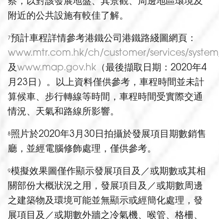
察，以對該發展地盤、其景觀、周邊地區環境及
附近的公共設施有較佳了解。
預計車程詳情參考港鐵公司港鐵路綫圖網頁：
7
www.mtr.com.hk/ch/customer/services/syste
及
www.map.gov.hk
（最後擷取日期：2020年4
月23日）。以上資料僅供參考，車程時間並未計
算候車、步行轉線等時間，車程時間受實際交通
情況、天氣和路線所影響。
照片於2020年3月30日拍攝於發展項目期數銷售
8
廳，並經電腦修飾處理，僅供參考。
模擬效果圖僅作顯示發展項目及／或期數或其相
9
關部份大概狀況之用，發展項目及／或期數周邊
之建築物及環境可能並無顯示或經簡化處理，發
展項目及／或期數外牆之冷氣機、喉管、格柵、