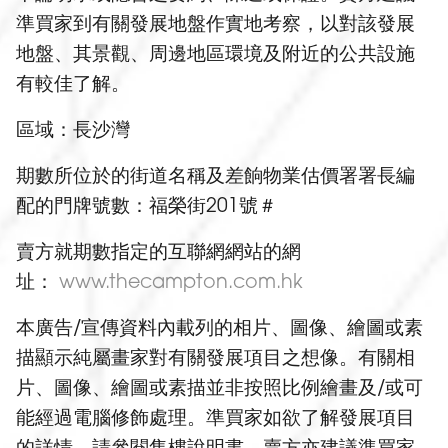
準買家到有關發展地盤作實地考察，以對該發展
地盤、其景觀、周邊地區環境及附近的公共設施
有較佳了解。
區域：長沙灣
期數所位於的街道名稱及差餉物業估價署署長編
配的門牌號數：福榮街201號＃
賣方就期數指定的互聯網網站的網
址：
www.thecampton.com.hk
本廣告/宣傳資料內載列的相片、圖像、繪圖或素
描顯示純屬畫家對有關發展項目之想像。有關相
片、圖像、繪圖或素描並非按照比例繪畫及/或可
能經過電腦修飾處理。準買家如欲了解發展項目
的詳情，請參閱售樓說明書。賣方亦建議準買家