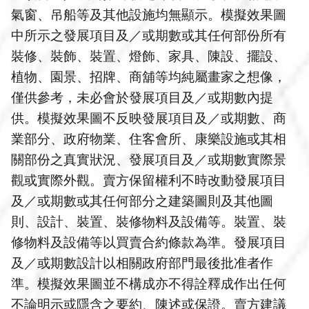
氣窗、吊船等及其他設施均無顯示。模擬效果圖
中所示之發展項目及／或期數或其任何部份所有
裝修、裝飾、裝置、燈飾、家具、陳設、擺設、
植物、園景、招牌、商舖等均純屬畫家之想像，
僅供參考，未必會於發展項目及／或期數內提
供。模擬效果圖不反映發展項目及／或期數、商
業部分、政府物業、住客會所、康樂設施或其相
關部份之真實狀況、發展項目及／或期數實際景
觀或實際外觀。賣方保留權利不時改動發展項目
及／或期數或其任何部分之建築圖則及其他圖
則、設計、裝置、裝修物料及設備等。裝置、裝
修物料及設備等以買賣合約條款為準。發展項目
及／或期數設計以相關政府部門最後批准者作
準。模擬效果圖並不構成亦不得詮釋成作出任何
不論明示或隱含之要約、陳述或保證。賣方建議