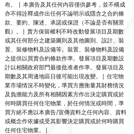
布。 | 本廣告及其任何内容僅供參考，並不構成
亦不得詮釋成作出任何不論明示或隱含之合約條
款、要約、陳述、承諾或保證（不論是否有關景
觀）。| 賣方保留權利不時改動發展項目及期數
或其任何部分之建築圖則及其他圖則、設計、裝
置、裝修物料及設備等。裝置、裝修物料及設備
之提供以買賣合約條款作準。發展項目及期數設
計以相關政府部門最後批准者作準。發展項目及
期數及其周邊地區日後可能出現改變。| 住宅物
業市場情況不時變化，準買方應衡量其財務情況
及負擔能力及所有相關因素方作出決定購買或於
何時購買任何住宅物業，於任何情況或時間，準
買方絕不應以本廣告/宣傳資料之任何內容、資料
或概念作依據或受其影響決定購買或於何時購買
任何住宅物業。|