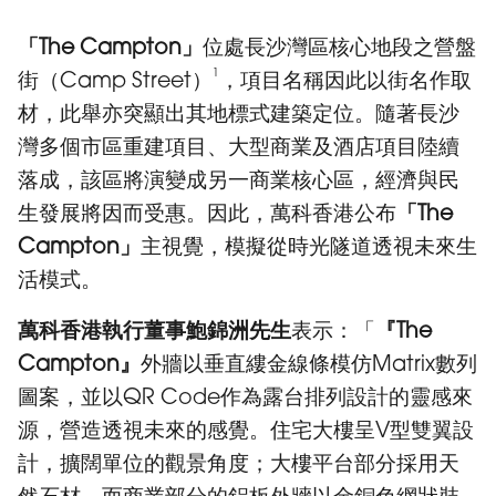
「The Campton」
位處長沙灣區核心地段之營盤
1
街（Camp Street）
，項目名稱因此以街名作取
材，此舉亦突顯出其地標式建築定位。隨著長沙
灣多個市區重建項目、大型商業及酒店項目陸續
落成，該區將演變成另一商業核心區，經濟與民
生發展將因而受惠。因此，萬科香港公布
「The
Campton」
主視覺，模擬從時光隧道透視未來生
活模式。
萬科香港執行董事鮑錦洲先生
表示：「
『The
Campton』
外牆以垂直縷金線條模仿Matrix數列
圖案，並以QR Code作為露台排列設計的靈感來
源，營造透視未來的感覺。住宅大樓呈V型雙翼設
計，擴闊單位的觀景角度；大樓平台部分採用天
然石材，而商業部分的鋁板外牆以金銅色網狀裝