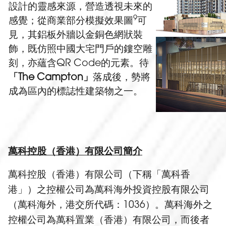
設計的靈感來源，營造透視未來的
9
感覺；從商業部分模擬效果圖
可
見，其鋁板外牆以金銅色網狀裝
飾，既仿照中國大宅門戶的鏤空雕
刻，亦蘊含QR Code的元素。待
「The Campton」
落成後，勢將
成為區內的標誌性建築物之一。
萬科控股（香港）有限公司簡介
萬科控股（香港）有限公司（下稱「萬科香
港」）之控權公司為萬科海外投資控股有限公司
（萬科海外，港交所代碼：1036）。萬科海外之
控權公司為萬科置業（香港）有限公司，而後者