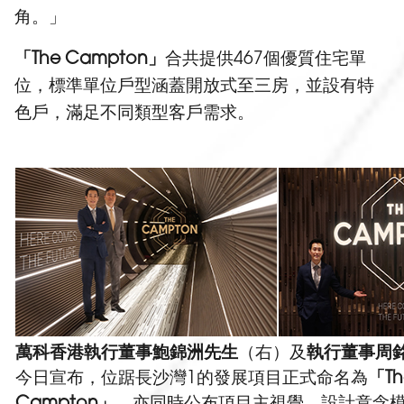
角。」
「The Campton」
合共提供467個優質住宅單
位，標準單位戶型涵蓋開放式至三房，並設有特
色戶，滿足不同類型客戶需求。
萬科香港執行董事鮑錦洲先生
（右）及
執行董事周
今日宣布，位踞長沙灣1的發展項目正式命名為
「Th
Campton」
，亦同時公布項目主視覺，設計意念