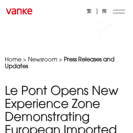
|
繁
簡
Home
>
Newsroom
>
Press Releases and
Updates
Le Pont Opens New
Experience Zone
Demonstrating
European Imported