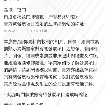
區域：屯門
街道名稱及門牌號數：掃管笏路99號
＃
賣方就發展項目指定的互聯網網站的網址：
www.lepont.com.hk
本廣告/宣傳資料內載列的相片、圖像、繪圖或素
描顯示純屬畫家對有關發展項目之想像。有關相
片、圖像、繪圖或素描並非按照比例繪畫及/或可
能經過電腦修飾處理。準買家如欲了解發展項目
的詳情，請參閱售樓說明書。賣方亦建議準買家
到有關發展地盤作實地考察，以對該發展地盤、
其周邊地區環境及附近的公共設施有較佳了解。
此臨時門牌號數有待發展項目建成時確認
＃