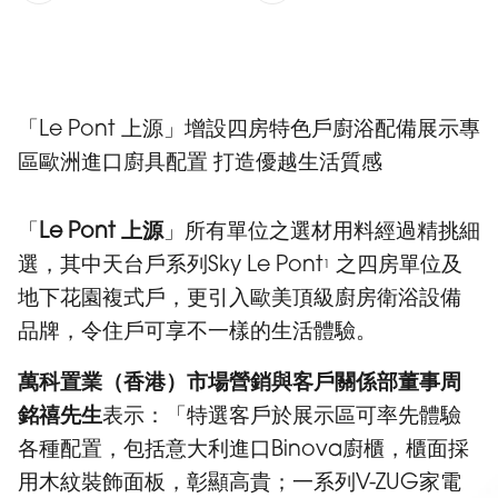
「Le Pont 上源」增設四房特色戶廚浴配備展示專
區歐洲進口廚具配置 打造優越生活質感
「
Le Pont 上源
」所有單位之選材用料經過精挑細
選，其中天台戶系列Sky Le Pont
之四房單位及
1
地下花園複式戶，更引入歐美頂級廚房衛浴設備
品牌，令住戶可享不一樣的生活體驗。
萬科置業（香港）市場營銷與客戶關係部董事周
銘禧先生
表示：「特選客戶於展示區可率先體驗
各種配置，包括意大利進口Binova廚櫃，櫃面採
用木紋裝飾面板，彰顯高貴；一系列V-ZUG家電