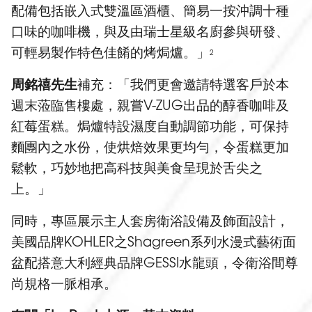
配備包括嵌入式雙溫區酒櫃、簡易一按沖調十種
口味的咖啡機，與及由瑞士星級名廚參與研發、
可輕易製作特色佳餚的烤焗爐。」
2
周銘禧先生
補充：「我們更會邀請特選客戶於本
週末蒞臨售樓處，親嘗V-ZUG出品的醇香咖啡及
紅莓蛋糕。焗爐特設濕度自動調節功能，可保持
麵團內之水份，使烘焙效果更均勻，令蛋糕更加
鬆軟，巧妙地把高科技與美食呈現於舌尖之
上。」
同時，專區展示主人套房衛浴設備及飾面設計，
美國品牌KOHLER之Shagreen系列水漫式藝術面
盆配搭意大利經典品牌GESSI水龍頭，令衛浴間尊
尚規格一脈相承。