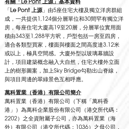
有關「Le Pont 上源」基本資料
「
Le Pont 上源
」由5座住宅大樓及獨立洋房群組
成，一共提供1,124個分層單位和30間罕有獨立洋
房，每座住宅大廈高19至20層，分層單位實用面
積由343至1,288平方呎，戶型包括一房至四房，
適合各類型買家，樓面與樓面之間高度達3.12米
或以上，極具空間感。大廈外型以玻璃幕牆設
計，項目建築概念融入大自然，住宅大樓外立面
上的樹形圖案，加上Sky Bridge勾勒出山脊線，
與項目周邊的翠綠景色互相呼應。
萬科置業（香港）有限公司簡介
萬科置業（香港）有限公司（下稱「萬科香
港」）為萬科企業股份有限公司（港交所代碼：
2202）之全資附屬子公司，亦為萬科置業（海
外）有限公司（港交所代碼：1036）之母公司，