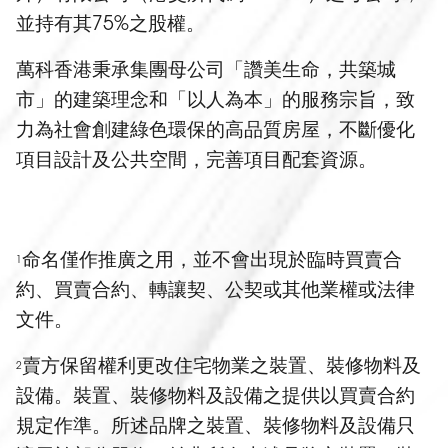
並持有其75%之股權。
萬科香港秉承集團母公司「讚美生命，共築城
市」的建築理念和「以人為本」的服務宗旨，致
力為社會創建綠色環保的高品質房屋，不斷優化
項目設計及公共空間，完善項目配套資源。
命名僅作推廣之用，並不會出現於臨時買賣合
1
約、買賣合約、轉讓契、公契或其他業權或法律
文件。
賣方保留權利更改住宅物業之裝置、裝修物料及
2
設備。裝置、裝修物料及設備之提供以買賣合約
規定作準。所述品牌之裝置、裝修物料及設備只