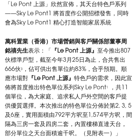
「Le Pont 上源」欣然宣佈，其天台特色戶系列
——Sky Le Pont1 將首度作公開招標發售，同時
會為Sky Le Pont1 精心打造智能家居系統
萬科置業（香港）市場營銷與客戶關係部董事周
銘禧先生
表示：「
『Le Pont 上源』
至今推出807
伙標準戶型，截至今年3月25日為止，合共售出
666伙
，佔可供出售單位約83%，合乎預期。順
3
應市場對
『Le Pont 上源』
特色戶的需求，因此宣
佈將首度推出特色單位系列Sky Le Pont
，共11
1
個單位，為大家庭、追求私人戶外空間的客戶提
供優質選擇。本次推出的特色單位分佈於第2, 3, 5
及6座，實用面積由792平方呎至1,574平方呎，間
隔為三房一套及四房二套，內置樓梯直達天台，
部分單位之天台面積逾千呎。（見附表一）」