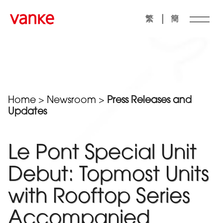
|
繁
簡
Home
>
Newsroom
>
Press Releases and
Updates
Le Pont Special Unit
Debut: Topmost Units
with Rooftop Series
Accompanied