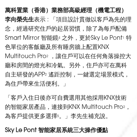
萬科置業（香港）業務部高級經理（機電工程）
李向榮先生
表示 : 「項目設計貫徹以客戶為先的理
念，經過研究住戶的起居習慣，除了為每戶配備
Smart Mirror 智能鏡
之外，更於Sky Le Pont
特
4
1
色單位的客飯廳及所有睡房牆上配置KNX
Multitouch Pro
，讓住戶可以在任何角落操控大
2
廳和房間的燈光和冷氣。另外，住戶亦可在萬科
自主研發的APP
遙距控制，一鍵選定場景模式，
2
為住戶帶來生活便利。」
「客戶入住日後亦可自費選用其他採用KNX技術
的智能家居產品，連接到KNX Multitouch Pro
，
2
為客戶提供更多選擇
。」李先生補充說。
5
Sky Le Pont 智能家居系統三大操作優點