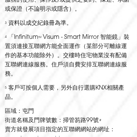
或保證（不論明示或隱含）。
資料以成交紀錄冊為準。
3
「Infinitum
Visum - Smart Mirror 智能鏡」裝
4
TM
置須連接互聯網方能全面運作（某部分可離線運
作的基本功能除外）。交樓時住宅物業沒有配備
互聯網連線服務。住戶須自費安排互聯網連線服
務。
客戶可按個人需要，另外自行選購KNX相關產
5
品。
區域：屯門
街道名稱及門牌號數：掃管笏路99號
＃
賣方就發展項目指定的互聯網網站的網址：