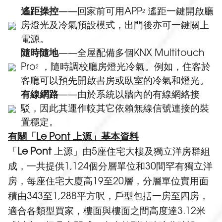
遙距操控
——回家前可用APP
遙距一鍵開啟廳
2
房燈光及冷氣預設模式，出門後亦可一鍵關上
電源。
隨時隨地
——全屋配備多個KNX Multitouch
Pro
，隨時調校廳房燈光冷氣。例如，住客於
2
客廳可以預先開啟書房或臥室的冷氣和燈光。
有線網路
——由於系統以牆內的有線網絡接
駁，因此其運作較其它依賴無線信號連接的裝
置穩定。
有關「Le Pont 上源」基本資料
「
Le Pont
上源」由5座住宅大樓及獨立洋房群組
成，一共提供1,124個分層單位和30間罕有獨立洋
房，每座住宅大廈高19至20層，分層單位實用面
積由343至1,288平方呎，戶型包括一房至四房，
適合各類型買家，樓面與樓面之間高度達3.12米