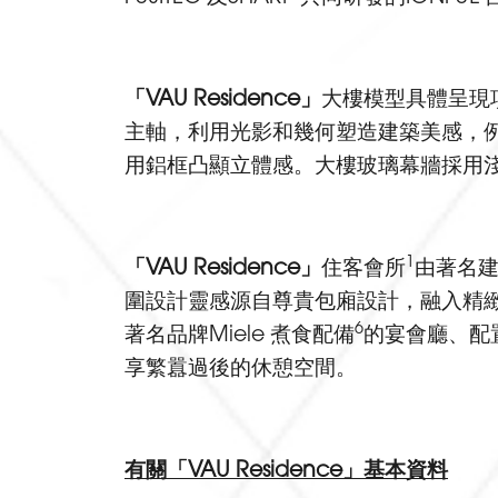
「
VAU Residence
」
大樓模型具體呈現
主軸，利用光影和幾何塑造建築美感，
用鋁框凸顯立體感。大樓玻璃幕牆採用
1
「
VAU Residence
」
住客會所
由著名建
圍設計靈感源自尊貴包廂設計，融入精
6
著名品牌Miele 煮食配備
的宴會廳、配置T
享繁囂過後的休憩空間。
有關「
VAU Residence
」基本資料