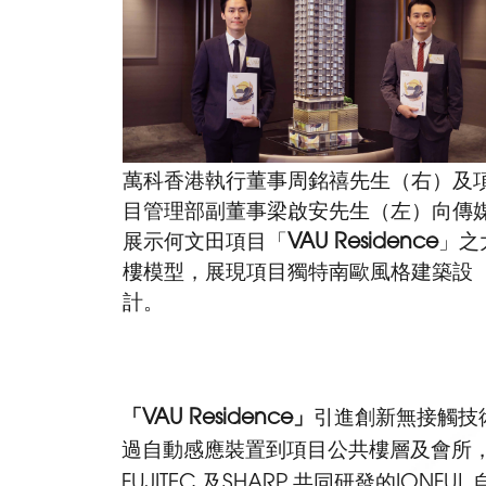
萬科香港執行董事周銘禧先生（右）及
目管理部副董事梁啟安先生（左）向傳
展示何文田項目「
VAU Residence
」之
樓模型，展現項目獨特南歐風格建築設
計。
「
VAU Residence
」
引進創新無接觸技
過自動感應裝置到項目公共樓層及會所
FUJITEC 及SHARP 共同研發的ION