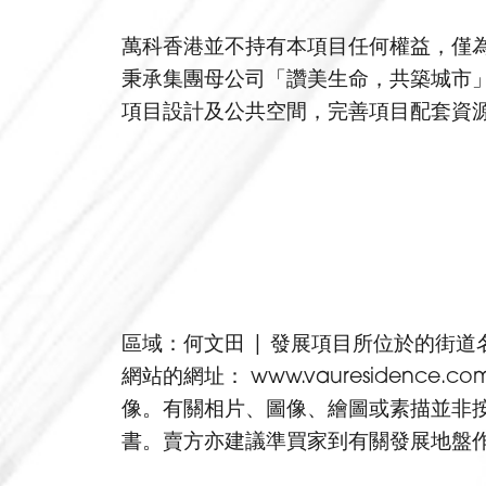
萬科香港並不持有本項目任何權益，僅
秉承集團母公司「讚美生命，共築城市
項目設計及公共空間，完善項目配套資
區域：何文田 | 發展項目所位於的街
網站的網址： www.vauresiden
像。有關相片、圖像、繪圖或素描並非
書。賣方亦建議準買家到有關發展地盤