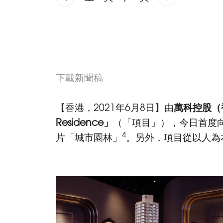
下載新聞稿
【香港，2021年6月8日】由
萬科
控股（
Residence
」
（「項目」），今日首度
4
片「城市園林」
。另外，項目從以人為