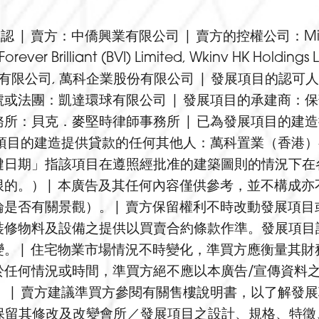
：中僑興業有限公司 | 賣方的控權公司：Million Year 
ed, Forever Brilliant (BVI) Limited, Wkinv HK 
有限公司, 萬科企業股份有限公司 | 發展項目的認可
或法團：凱達環球有限公司 | 發展項目的承建商：保
所：貝克．麥堅時律師事務所 | 已為發展項目的建
展項目的建造提供貸款的任何其他人：萬科置業（香港）
（「關鍵日期」指該項目在遵照經批准的建築圖則的情況下
的。）| 本廣告及其任何內容僅供參考，並不構成亦
是否有關景觀）。| 賣方保留權利不時改動發展項目
裝修物料及設備之提供以買賣合約條款作準。發展項目
。| 住宅物業市場情況不時變化，準買方應衡量其財
於任何情況或時間，準買方絕不應以本廣告/宣傳資料
 | 賣方建議準買方參閱有關售樓說明書，以了解發展
賣方保留其修改及改變會所／發展項目之設計、規格、特