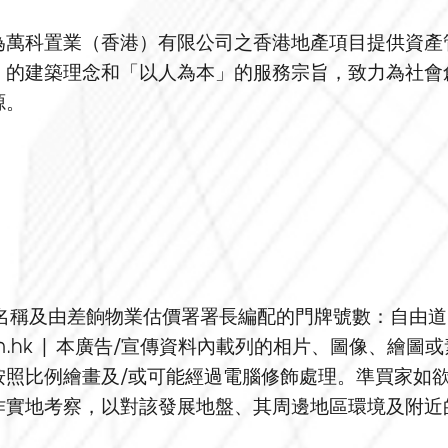
為萬科置業（香港）有限公司之香港地產項目提供資產
」的建築理念和「以人為本」的服務宗旨，致力為社會
源。
道名稱及由差餉物業估價署署長編配的門牌號數：自由道
ce.com.hk | 本廣告/宣傳資料內載列的相片、圖像
按照比例繪畫及/或可能經過電腦修飾處理。準買家如
作實地考察，以對該發展地盤、其周邊地區環境及附近