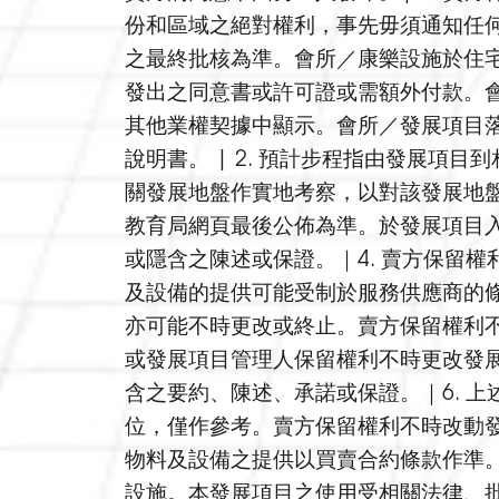
份和區域之絕對權利，事先毋須通知任
之最終批核為準。會所／康樂設施於住
發出之同意書或許可證或需額外付款。
其他業權契據中顯示。會所／發展項目
說明書。 | 2. 預計步程指由發展項
關發展地盤作實地考察，以對該發展地盤
教育局網頁最後公佈為準。於發展項目
或隱含之陳述或保證。｜4. 賣方保留
及設備的提供可能受制於服務供應商的
亦可能不時更改或終止。賣方保留權利
或發展項目管理人保留權利不時更改發
含之要約、陳述、承諾或保證。｜6. 
位，僅作參考。賣方保留權利不時改動
物料及設備之提供以買賣合約條款作準。
設施。本發展項目之使用受相關法律、批地