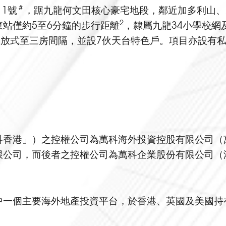
＃
1號
，踞九龍何文田核心豪宅地段，鄰近加多利山、
2
站僅約5至6分鐘的步行距離
，隸屬九龍34小學校網
開放式至三房間隔，並設7伙天台特色戶。項目亦設有
香港」）之控權公司為萬科海外投資控股有限公司（萬
公司，而後者之控權公司為萬科企業股份有限公司（港
中一個主要海外地產投資平台，於香港、英國及美國持