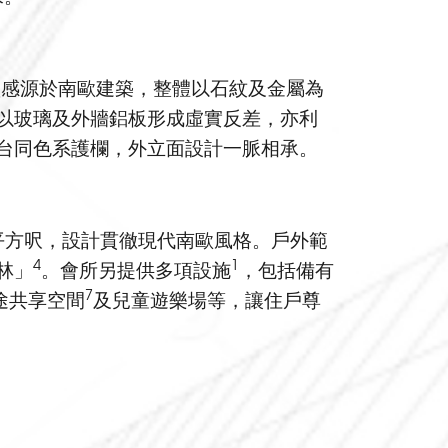
靈感源於南歐建築，整體以石紋及金屬為
以玻璃及外牆鋁板形成虛實反差，亦利
台同色系護欄，外立面設計一脈相承。
0平方呎，設計貫徹現代南歐風格。戶外範
4
1
林」
。會所另提供多項設施
，包括備有
7
途共享空間
及兒童遊樂場等，讓住戶尊