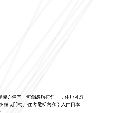
降機亦備有「無觸感應按鈕」，住戶可透
按鈕或門柄。住客電梯內亦引入由日本
求。