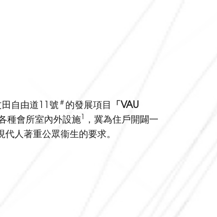
＃
田自由道11號
的發展項目
「
VAU
1
各種會所室內外設施
，冀為住戶開闢一
現代人著重公眾衞生的要求。