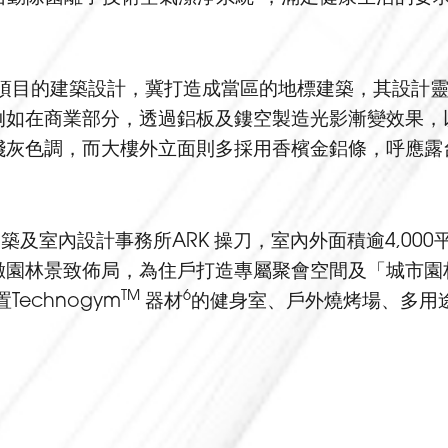
項目的建築設計，冀打造成當區的地標建築，其設計
例如在商業部分，透過鋁板及鏤空製造光影漸變效果，
淺灰色調，而大樓外立面則多採用香檳金鋁條，呼應露
築及室內設計事務所ARK 操刀，室內外面積逾4,00
緻園林景致佈局，為住戶打造專屬聚會空間及「城市園
TM
6
echnogym
器材
的健身室、戶外燒烤場、多用