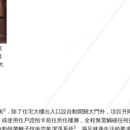
項
媒
大
5
術
，除了住宅大樓出入口設自動開關大門外，項目升
，或使用住戶證拍卡前往所住樓層，全程無需觸碰任何
5
FUL 自動除菌離子技術空氣潔淨系統
，滿足健康生活的要