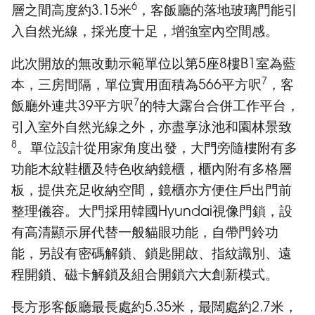
6
層之間高度約3.15米
，客飯廳的落地玻璃門能引
入自然光線，採光度十足，增強室內空間感。
此次開放的無改動示範單位以第5座8樓B1室為藍
7
本，三房間隔，單位實用面積為566平方呎
，客
7
飯廳外連共39平方呎
的特大露台合併工作平台，
引入室外自然光線之外，亦盡享泳池和園林景致
8
。單位設計從用家角度出發，大門旁隨樓附有多
功能木紋鞋櫃及特色收納鏡櫃，櫃內附有多格層
板，提供充足收納空間，鏡櫃亦方便住戶出門前
整理儀容。大門採用韓國Hyundai視像門鎖，設
有高清顯示屏代替一般貓眼功能，自帶門鈴功
能，另設有密碼解鎖、鎖匙開啟、指紋識別、遠
程開鎖、磁卡解鎖及組合開鎖六大創新模式。
長方形客飯廳最長處約5.35米，最闊處約2.7米，