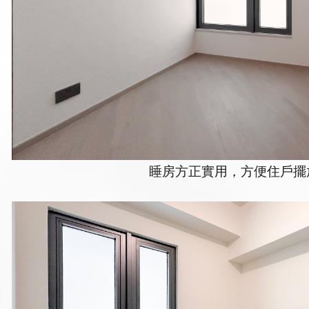
睡房方正實用，方便住戶擺