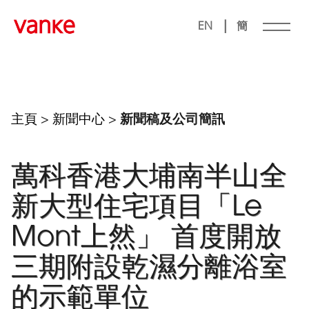
|
EN
簡
主頁
>
新聞中心
>
新聞稿及公司簡訊
萬科香港大埔南半山全
新大型住宅項目「Le
Mont上然」 首度開放
三期附設乾濕分離浴室
的示範單位