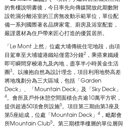
的售樓說明書後，今日率先向傳媒開放此期數附
設乾濕分離浴室的三房無改動示範單位，單位配
備一系列國際著名品牌家電、廚房及浴室配套，
嚴謹選材為住戶帶來匠心打造的優質居所。
「Le Mont 上然」位處大埔傳統住宅地段，由項
2
目駕車至大埔墟港鐵站僅需3分鐘
，乘搭東鐵綫
即可瞬間穿梭港九及內地，盡享半小時黃金生活
3
圈
。以擁抱自然為設計理念，項目利用地勢高差
將地塊劃分為三大區域，包括「Garden
Deck」、「Mountain Deck」及「Sky Deck」
4
。會所及戶外休憩空間面積合共逾10萬平方呎，
5
提供超過50項會所設施
。項目第三期由第3座及
4
第5座組成，位處「Mountain Deck」
，毗鄰會
5
所Mountain Club
。第三期標準樓層的單位層與