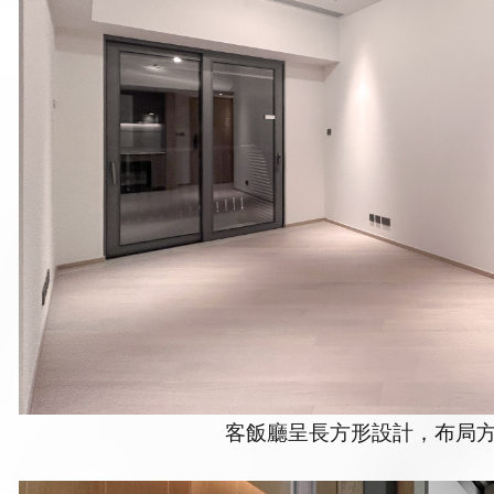
客飯廳呈長方形設計，布局