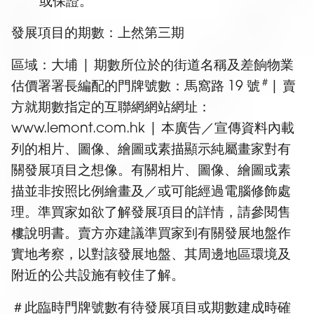
或保證。
發展項目的期數：上然第三期
區域：大埔 | 期數所位於的街道名稱及差餉物業
＃
估價署署長編配的門牌號數：馬窩路 19 號
| 賣
方就期數指定的互聯網網站網址：
www.lemont.com.hk | 本廣告／宣傳資料內載
列的相片、圖像、繪圖或素描顯⽰純屬畫家對有
關發展項目之想像。有關相片、圖像、繪圖或素
描並非按照比例繪畫及／或可能經過電腦修飾處
理。準買家如欲了解發展項目的詳情，請參閱售
樓說明書。賣方亦建議準買家到有關發展地盤作
實地考察，以對該發展地盤、其周邊地區環境及
附近的公共設施有較佳了解。
＃此臨時門牌號數有待發展項目或期數建成時確