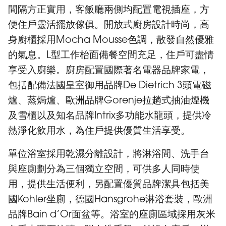
間隔方正實用，客飯廳兩側均配置電視插座，方
便住戶靈活擺放傢俱。開放式廚房設計時尚，高
身廚櫃採用Mocha Mousse色調，散發自然優雅
的氣息。L型工作枱面備餐空間充足，住戶可盡情
享受入廚樂。廚房配置國際著名電器品牌家電，
包括配備法國皇室御用品牌De Dietrich 3頭電磁
爐、蒸焗爐、歐洲品牌Gorenje拉趟式抽油煙機
及雪櫃以及知名品牌Intrix多功能水龍頭，提供冷
熱淨化飲用水，為住戶提供優質生活享受。
單位浴室採用乾濕分離設計，將淋浴間、洗手台
與座廁劃分為三個獨立空間，可供多人同時使
用，提供生活便利，另配置優質品牌潔具包括美
國Kohler坐廁，德國Hansgrohe淋浴套裝，歐洲
品牌Bain d’Or面盆等。浴室的座廁區域採用灰米