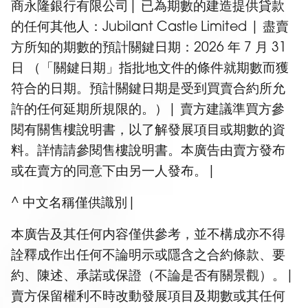
商永隆銀行有限公司| 已為期數的建造提供貸款
的任何其他人：Jubilant Castle Limited | 盡賣
方所知的期數的預計關鍵日期：2026 年 7 月 31
日 （「關鍵日期」指批地文件的條件就期數而獲
符合的日期。預計關鍵日期是受到買賣合約所允
許的任何延期所規限的。）| 賣方建議準買方參
閱有關售樓說明書，以了解發展項目或期數的資
料。詳情請參閱售樓說明書。本廣告由賣方發布
或在賣方的同意下由另一人發布。|
^ 中文名稱僅供識別|
本廣告及其任何内容僅供參考，並不構成亦不得
詮釋成作出任何不論明示或隱含之合約條款、要
約、陳述、承諾或保證（不論是否有關景觀）。|
賣方保留權利不時改動發展項目及期數或其任何