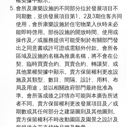
權契據中顯示。
會所及康樂設施的不同部分位於發展項目不
同期數，並供發展項目第1、2及3期住客共同
使用，會所康樂設施於住宅物業入伙時未必
能即時啓用。部份設施的開放時間、使用或
操作及／或服務提供可能受制於有關部門發
出之同意書或許可證或需額外付款。會所各
區域及設施的名稱為推廣名稱，將不會在公
契、臨時買賣合約、買賣合約、轉讓契、或
其他業權契據中顯示。賣方保留權利更改設
施及其類型、數目、間隔、設計、用料、布
局及用途，並以相關政府部門最終批准為
準。會所落成後之詳情亦可能與本廣告所述
者不同。賣方保留權利更改發展項目及／或
期數或其任何部分之建築圖則及其他圖則。
賣方保留權利不時改動園區及園景之設計及