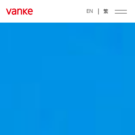
|
EN
繁