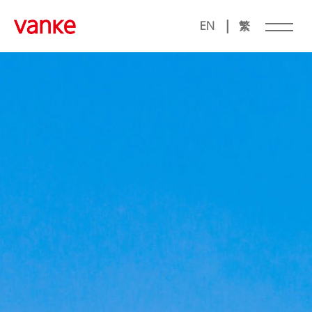
|
EN
繁