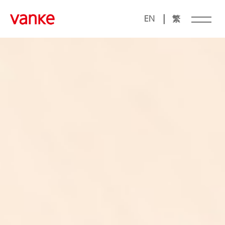
|
EN
繁