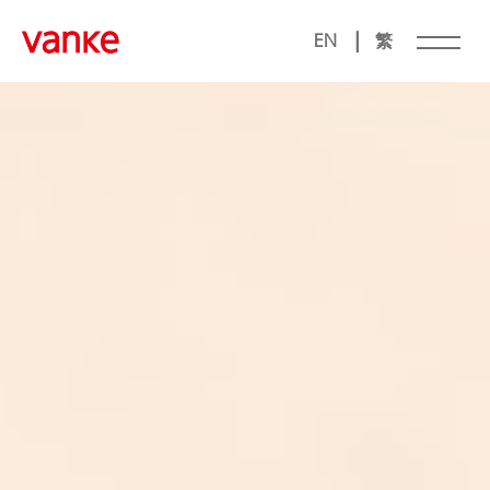
|
EN
繁