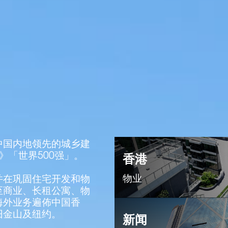
中国内地领先的城乡建
》「世界500强」。
香港
物业
并在巩固住宅开发和物
至商业、长租公寓、物
海外业务遍佈中国香
旧金山及纽约。
新闻