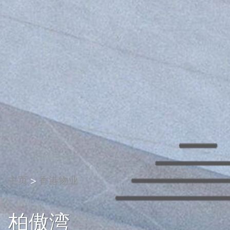
主页
>
香港物业
柏傲湾