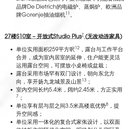
品牌De Dietrich的电磁炉、蒸焗炉、欧洲品
11
牌Gorenje抽油烟机
。
7
27
楼
S10
室
–
开放式
Studio Plus
(
无改动连家具
)
12
单位实用面积259平方呎
，露台与工作平台
合并，成为室内居室的延伸，住户能更灵活
运用露台空间，可摆放小桌椅或盆栽；
露台采用市场罕有双门设计，朝向东北方
13
向，享开扬九龙城景及山景
；
室内空间长约5.4米，阔约2.45米，方正实用
7
；
8
单位享有层与层之间3.5米高楼底优势
，提
升空间感；
单位采用一体化的复合式家俬设计，以双面