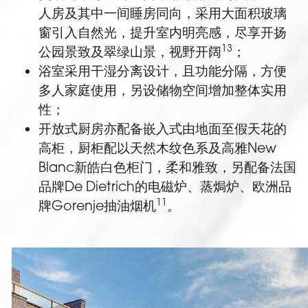
人房及其中一间睡房同向，采用大面积玻璃
窗引入自然光，提升室内明亮感，尽享开扬
13
公园景致及翠绿山景，视野开阔
；
浴室采用干湿分离设计，且功能分隔，方便
多人家庭使用，另设储物空间增加整体实用
性；
开放式厨房亦配备嵌入式由地面至假天花的
高柜，厨柜配以天然木纹色系及高雅New
Blanc新皓白色柜门，柔和雅致，另配备法国
品牌De Dietrich的电磁炉、蒸焗炉、欧洲品
11
牌Gorenje抽油烟机
。