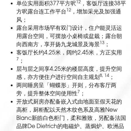
12
单位实用面积377平方呎
，客饭厅连接38平
12
方呎露台连工作平台
，增加采光及加强通
风；
露台采用市场罕有双门设计，住户能灵活运
用露台空间，可摆放小桌椅或盆栽；露台朝
13
向西南方，享开扬九龙城景及海景
；
客饭厅长约4.25米，阔约2.45米，方正实用
7
；
层与层之间享4.25米的楼层高度，提升空间
8, 14
感，亦方便住户进行空间自主规划
；
两间睡房呈「蝴蝶形」开则，分布客厅两
7
旁，提升整体空间使用性
；
开放式厨房亦配备嵌入式由地面至假天花的
高柜，厨柜配以天然木纹色系及高雅New
Blanc新皓白色柜门，柔和雅致，另配备法国
品牌De Dietrich的电磁炉、蒸焗炉、欧洲品