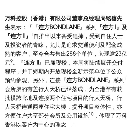
万科控股（香港）有限公司董事总经理周铭禧先
生
表示：「『
连方
BONDLANE
』系列
『连方
I
』及
1
『连方
II
』
自推出以来备受追捧，受到自住人士
及投资者的青睐，尤其是追求交通便利及配套成
熟的客户，至今合共售出288个单位，套现逾23亿
9
元
。『
连方
II
』已届现楼，本周将陆续展开交付
程序，并于短期内开放现楼全新示范单位予公众
1
预约参观。另外，连接『
连方
BONDLANE
』系列
会所层的有盖行人天桥已经落成，为全港罕有获
批横跨官地及连接两个住宅项目的行人天桥。行
人天桥连通两座住宅大楼，提升项目整体性，亦
10
方便住户共享部分会所及公用设施
，体现了万科
香港以客户为中心的理念。」