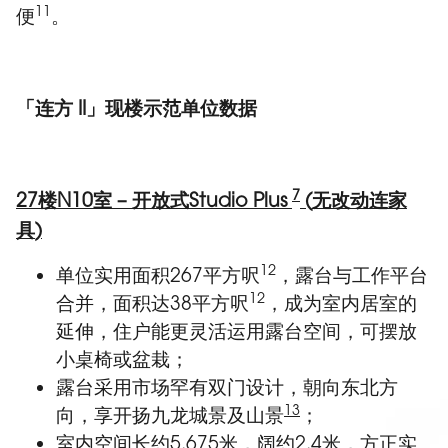
11
便
。
「连方
II
」现楼示范单位数据
7
27
楼
N10
室
–
开放式
Studio Plus
(
无改动连家
具
)
12
单位实用面积267平方呎
，露台与工作平台
12
合并，面积达38平方呎
，成为室内居室的
延伸，住户能更灵活运用露台空间，可摆放
小桌椅或盆栽；
露台采用市场罕有双门设计，朝向东北方
13
向，享开扬九龙城景及山景
；
室内空间长约5.675米，阔约2.4米，方正实