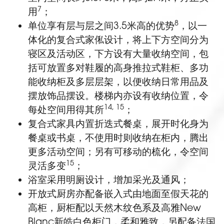
7
用
；
8
单位享有层与层之间3.5米高的优势
，以一
体化的复合式家俬设计，将上下方空间分为
寝区及活动区，下方设有大量收纳空间，包
括可放置多对鞋履的高身推拉式鞋柜、多功
能收纳柜及多层层架，以便收纳日常用品及
摆放饰品摆设。楼梯内亦设有收纳位置，令
14, 15
每处空间用得其所
；
复合式家具内置折迭式餐桌，展开时化身为
餐桌或书桌，不使用时则收纳在柜内，腾出
更多活动空间；另有可移动的梳化，令空间
15
灵活多变
；
浴室采用明厕设计，增加采光及通风；
开放式厨房亦配备嵌入式由地面至假天花的
高柜，厨柜配以天然木纹色系及高雅New
Blanc新皓白色柜门，柔和雅致，另配备法国