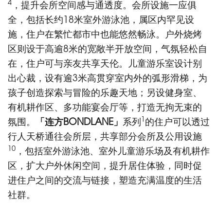
4
，提升会所空间感与通透度。会所设施一应俱
全，包括长约18米室外游泳池，属区内罕见设
施，住户在繁忙都市中也能悠然畅泳。户外烧烤
区则设于高逾8米的宽敞半开放空间，气氛轻松自
在，住户可与亲友共享天伦。儿童游乐室设计别
出心裁，设有逾3米高贯穿室内外的弧形滑梯，为
孩子创造探索与冒险的乐趣天地；另设健身室、
有机耕作区、多功能宴会厅等，打造无拘无束的
1
氛围。
「连方
BONDLANE
」
系列
的住户可以透过
行人天桥通往会所层，共享部分会所及公用设施
10
，包括室外游泳池、室外儿童游乐场及有机耕作
区，扩大户外休闲空间，提升居住体验，同时促
进住户之间的交流与链接，塑造充满温度的生活
社群。