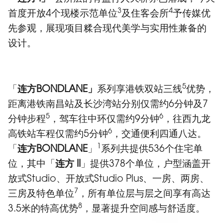
3
4
首度开放4个现楼示范单位
及住客会所
予传媒优
先参观，展现项目糅合现代美学与实用性兼备的
设计。
5
「
连方
BONDLANE
」
系列享港铁双站三线
优势，
距离港铁南昌站及长沙湾站分别仅需约6分钟及7
5
6
分钟步程
，驾车往中环仅需约9分钟
，往西九龙
6
高铁站车程仅需约5分钟
，交通便利四通八达。
1
「
连方
BONDLANE
」
系列共提供536个住宅单
位，其中「
连方
II
」提供378个单位，户型涵盖开
放式Studio、开放式Studio Plus、一房、两房、
7
三房及特色单位
，所有单位层与层之间享有高达
8
3.5米的特高优势
，显著提升空间感与舒适度。