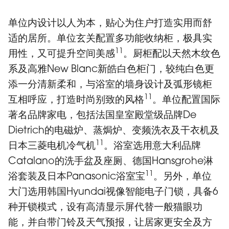
单位内设计以人为本，贴心为住户打造实用而舒
适的居所。单位玄关配置多功能收纳柜，极具实
11
用性，又可提升空间美感
。厨柜配以天然木纹色
系及高雅New Blanc新皓白色柜门，较纯白色更
添一分清新柔和，与浴室的墙身设计及弧形镜柜
11
互相呼应，打造时尚别致的风格
。单位配置国际
著名品牌家电，包括法国皇室殿堂级品牌De
Dietrich的电磁炉、蒸焗炉、变频洗衣及干衣机及
11
日本三菱电机冷气机
。浴室选用意大利品牌
Catalano的洗手盆及座厕、德国Hansgrohe淋
11
浴套装及日本Panasonic浴室宝
。另外，单位
大门选用韩国Hyundai视像智能电子门锁，具备6
种开锁模式，设有高清显示屏代替一般猫眼功
能，并自带门铃及天气预报，让居家更安全及方