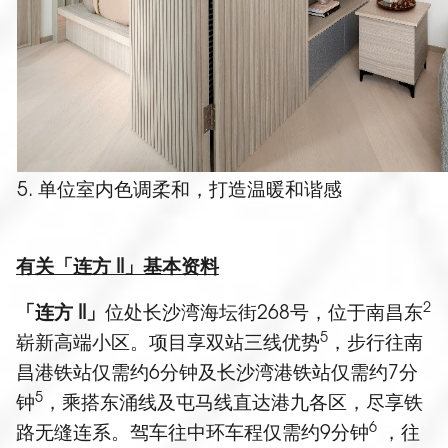
5. 单位室内色调柔和，打造温暖和谐感
有关「连方
II
」基本资料
2
「连方
II
」
位处长沙湾海坛街268号，位于南昌东
5
崭新高端小区。项目享双站三线优势
，步行往南
昌港铁站仅需约6分钟及长沙湾港铁站仅需约7分
5
钟
，乘搭东涌线及屯马线直达港九各区，尽享铁
6
路无缝连系。驾车往中环车程仅需约9分钟
，往