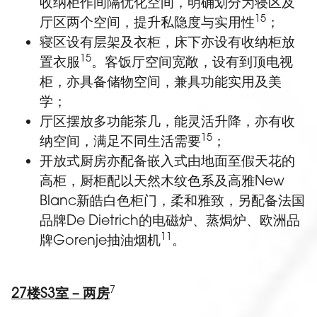
收纳柜作间隔优化空间，明确划分为寝区及
15
厅区两个空间，提升私隐度与实用性
；
寝区设有层架及衣柜，床下亦设有收纳柜放
15
置衣服
。客饭厅空间宽敞，设有到顶电视
柜，亦具备储物空间，兼具功能实用及美
学；
厅区摆放多功能茶几，能灵活升降，亦有收
15
纳空间，满足不同生活需要
；
开放式厨房亦配备嵌入式由地面至假天花的
高柜，厨柜配以天然木纹色系及高雅New
Blanc新皓白色柜门，柔和雅致，另配备法国
品牌De Dietrich的电磁炉、蒸焗炉、欧洲品
11
牌Gorenje抽油烟机
。
7
27
楼
S3
室
–
两房