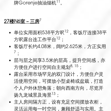
11
牌Gorenje抽油烟机
。
7
27
楼
N6
室
–
三房
12
单位实用面积538平方呎
，客饭厅连接38平
12
方呎露台连工作平台
；
客饭厅长约4.08米，阔约2.625米，方正实用
7
；
层与层之间享3.5米的层高，提升空间感，亦
8, 15
方便住户进行空间自主规划
；
露台采用市场罕见的双门设计，方便住户灵
活使用空间，可摆放小型桌椅或盆栽，打造
个人户外休憩角落；朝向西南方向，尽览开
13
扬九龙城景及海景
；
主人房间隔方正，设有充足空间摆放衣柜，
灵活运用每一吋空间，兼顾舒适与实用。主